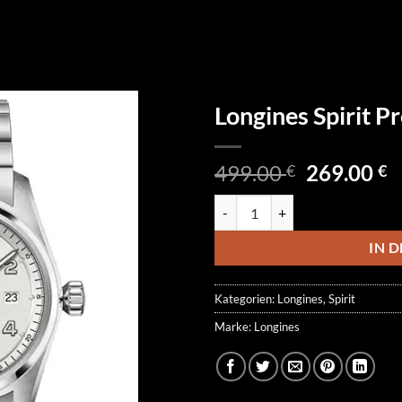
Longines Spirit P
Ursprüngl
A
499.00
269.00
€
€
Preis
P
Longines Spirit Prestige L3.810.4
war:
is
499.00 €
2
IN 
Kategorien:
Longines
,
Spirit
Marke:
Longines