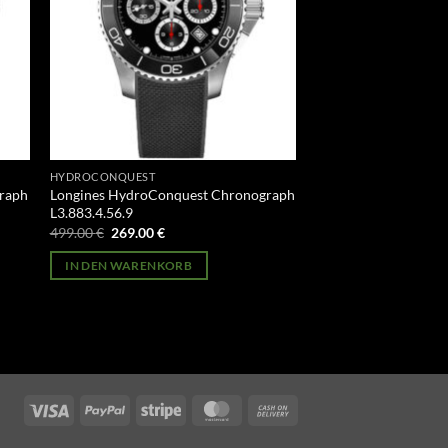
HYDROCONQUEST
raph
Longines HydroConquest Chronograph
L3.883.4.56.9
Ursprünglicher
Aktueller
499.00
€
269.00
€
Preis
Preis
war:
ist:
IN DEN WARENKORB
499.00 €
269.00 €.
Visa
PayPal
Stripe
MasterCard
Cash
On