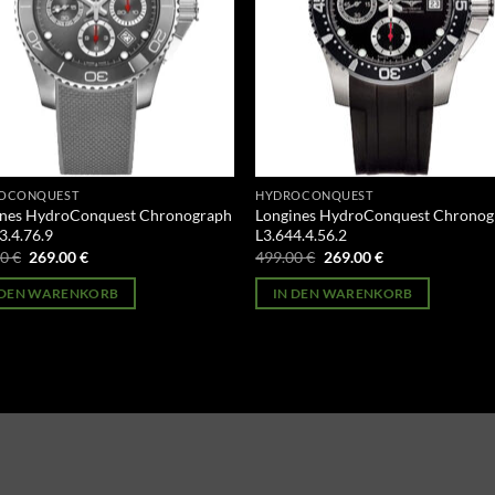
OCONQUEST
HYDROCONQUEST
ines HydroConquest Chronograph
Longines HydroConquest Chronog
3.4.76.9
L3.644.4.56.2
Ursprünglicher
Aktueller
Ursprünglicher
Aktueller
00
€
269.00
€
499.00
€
269.00
€
Preis
Preis
Preis
Preis
war:
ist:
war:
ist:
 DEN WARENKORB
IN DEN WARENKORB
499.00 €
269.00 €.
499.00 €
269.00 €.