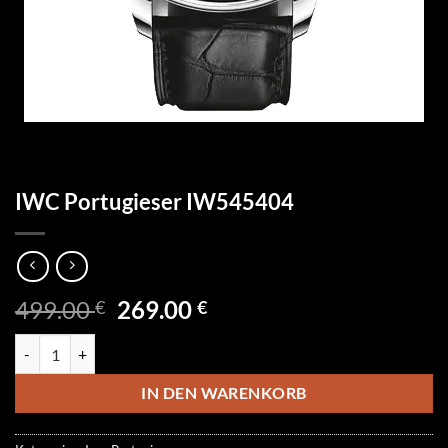
IWC Portugieser IW545404
Ursprünglicher
Aktueller
499.00
269.00
€
€
Preis
Preis
IWC Portugieser IW545404 Menge
war:
ist:
499.00 €
269.00 €.
IN DEN WARENKORB