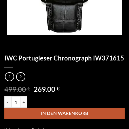
IWC Portugieser Chronograph IW371615
Ursprünglicher
Aktueller
499.00
269.00
€
€
Preis
Preis
IWC Portugieser Chronograph IW371615 Menge
war:
ist:
499.00 €
269.00 €.
IN DEN WARENKORB