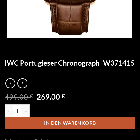
IWC Portugieser Chronograph IW371415
Ursprünglicher
Aktueller
499.00
269.00
€
€
Preis
Preis
IWC Portugieser Chronograph IW371415 Menge
war:
ist:
499.00 €
269.00 €.
IN DEN WARENKORB