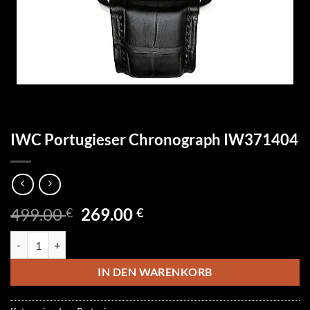
IWC Portugieser Chronograph IW371404
Ursprünglicher
Aktueller
499.00
269.00
€
€
Preis
Preis
IWC Portugieser Chronograph IW371404 Menge
war:
ist:
499.00 €
269.00 €.
IN DEN WARENKORB