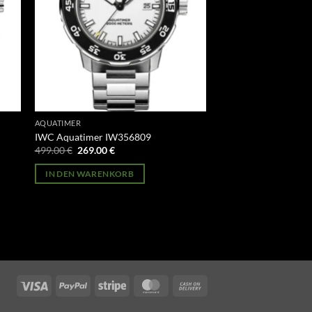
AQUATIMER
IWC Aquatimer IW356809
Ursprünglicher
Aktueller
499.00
€
269.00
€
Preis
Preis
war:
ist:
IN DEN WARENKORB
499.00 €
269.00 €.
Visa
PayPal
Stripe
MasterCard
Cash
On