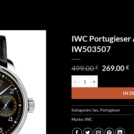
IWC Portugieser 
IW503507
Ursprüngl
A
499.00
269.00
€
€
Preis
P
IWC Portugieser Annual Calend
war:
is
499.00 €
2
IN 
Kategorien:
Iwc
,
Portugieser
Marke:
IWC