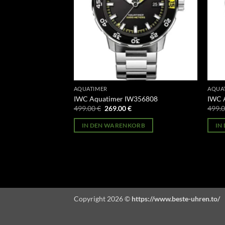
AQUATIMER
AQUA
ronograph
IWC Aquatimer IW356808
IWC 
Ursprünglicher
Aktueller
499.00
€
269.00
€
499.
Preis
Preis
licher
Aktueller
war:
ist:
Preis
IN DEN WARENKORB
IN
499.00 €
269.00 €.
st:
ORB
269.00 €.
Copyright 2026 ©
https://www.beste-uhren.to/