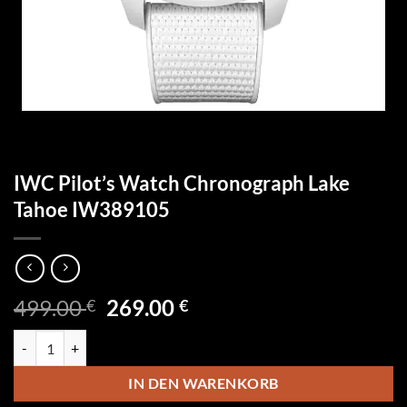
IWC Pilot’s Watch Chronograph Lake
Tahoe IW389105
Ursprünglicher
Aktueller
499.00
269.00
€
€
Preis
Preis
IWC Pilot’s Watch Chronograph Lake Tahoe IW389105 Menge
war:
ist:
499.00 €
269.00 €.
IN DEN WARENKORB