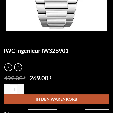
IWC Ingenieur IW328901
Ursprünglicher
Aktueller
499.00
269.00
€
€
Preis
Preis
IWC Ingenieur IW328901 Menge
war:
ist:
499.00 €
269.00 €.
IN DEN WARENKORB