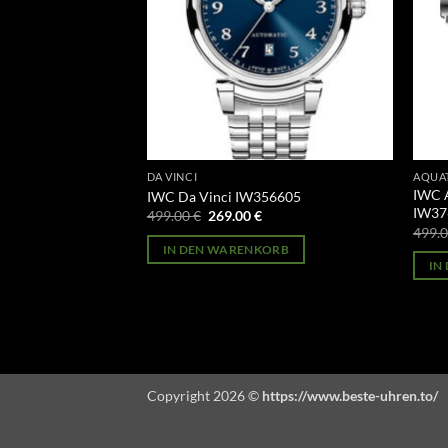
DA VINCI
AQUA
ronograph
IWC 
IWC Da Vinci IW356605
IW37
Ursprünglicher
Aktueller
499.00
€
269.00
€
Preis
Preis
licher
Aktueller
499.
war:
ist:
Preis
IN DEN WARENKORB
499.00 €
269.00 €.
st:
ORB
IN
269.00 €.
Copyright 2026 ©
https://www.beste-uhren.to/