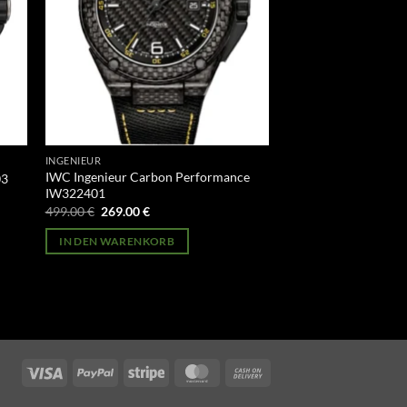
INGENIEUR
IWC Ingenieur Carbon Performance
03
IW322401
Ursprünglicher
Aktueller
499.00
€
269.00
€
Preis
Preis
war:
ist:
IN DEN WARENKORB
499.00 €
269.00 €.
Visa
PayPal
Stripe
MasterCard
Cash
On