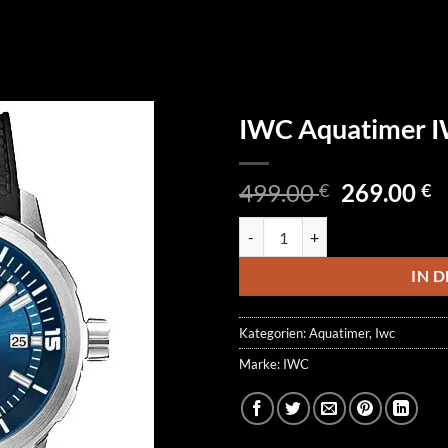
IWC Aquatimer 
Ursprüngl
A
499.00
269.00
€
€
Preis
P
IWC Aquatimer IW329005 Meng
war:
is
499.00 €
2
IN 
Kategorien:
Aquatimer
,
Iwc
Marke:
IWC