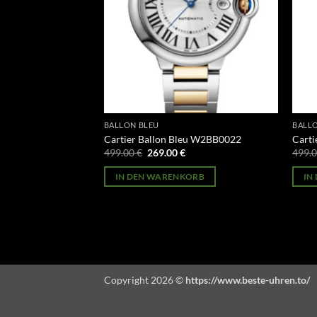
BALLON BLEU
BALL
anc WJBL0008
Cartier Ballon Bleu W2BB0022
Carti
licher
Aktueller
Ursprünglicher
Aktueller
499.00
€
269.00
€
499.
Preis
Preis
Preis
st:
war:
ist:
ORB
IN DEN WARENKORB
IN
269.00 €.
499.00 €
269.00 €.
Copyright 2026 ©
https://www.beste-uhren.to/