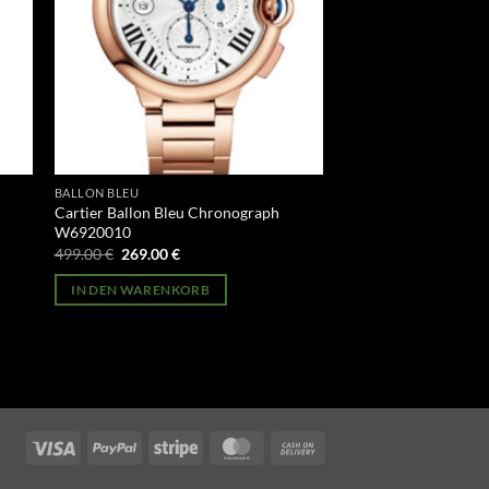
BALLON BLEU
Cartier Ballon Bleu Chronograph
W6920010
Ursprünglicher
Aktueller
499.00
€
269.00
€
Preis
Preis
war:
ist:
IN DEN WARENKORB
499.00 €
269.00 €.
Visa
PayPal
Stripe
MasterCard
Cash
On