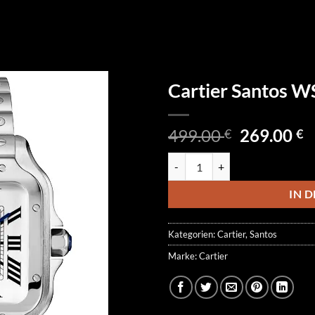
Cartier Santos 
Ursprüngl
A
499.00
269.00
€
€
Preis
P
Cartier Santos WSSA0018 Menge
war:
is
499.00 €
2
IN 
Kategorien:
Cartier
,
Santos
Marke:
Cartier