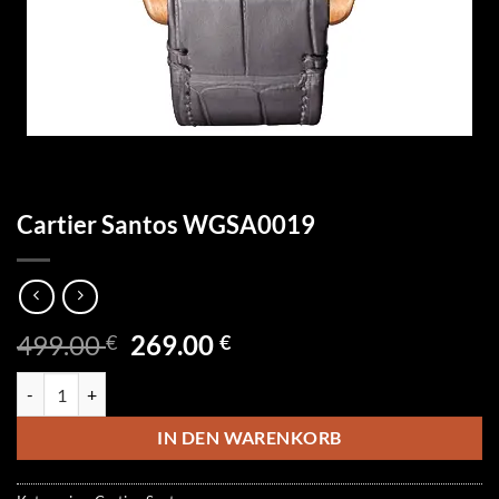
Cartier Santos WGSA0019
Ursprünglicher
Aktueller
499.00
269.00
€
€
Preis
Preis
Cartier Santos WGSA0019 Menge
war:
ist:
499.00 €
269.00 €.
IN DEN WARENKORB