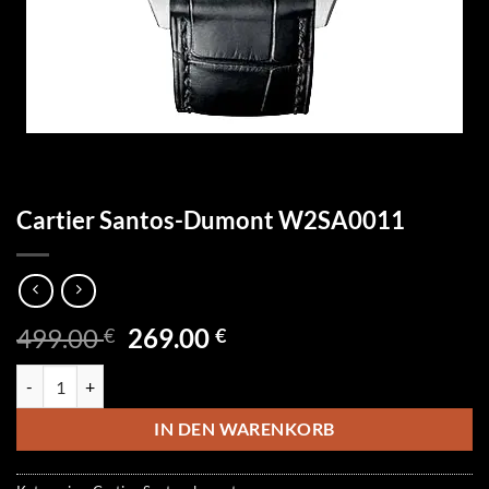
Cartier Santos-Dumont W2SA0011
Ursprünglicher
Aktueller
499.00
269.00
€
€
Preis
Preis
Cartier Santos-Dumont W2SA0011 Menge
war:
ist:
499.00 €
269.00 €.
IN DEN WARENKORB