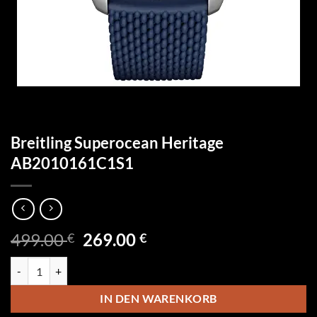
Breitling Superocean Heritage
AB2010161C1S1
Ursprünglicher
Aktueller
499.00
269.00
€
€
Preis
Preis
Breitling Superocean Heritage AB2010161C1S1 Menge
war:
ist:
499.00 €
269.00 €.
IN DEN WARENKORB