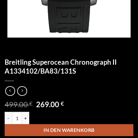
Breitling Superocean Chronograph II
A1334102/BA83/131S
Ursprünglicher
Aktueller
499.00
269.00
€
€
Preis
Preis
Breitling Superocean Chronograph II A1334102/BA83/131S Menge
war:
ist:
499.00 €
269.00 €.
IN DEN WARENKORB