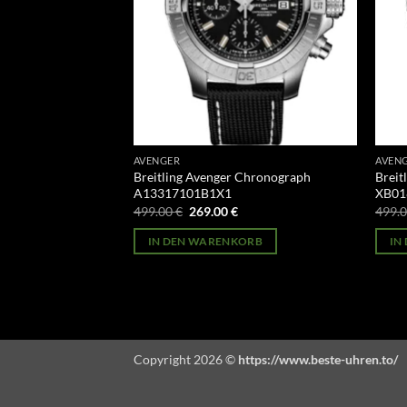
AVENGER
AVEN
GMT Night Mission
Breitling Avenger Chronograph
Breit
A13317101B1X1
XB01
licher
Aktueller
Ursprünglicher
Aktueller
499.00
€
269.00
€
499.
Preis
Preis
Preis
st:
war:
ist:
ORB
IN DEN WARENKORB
IN
269.00 €.
499.00 €
269.00 €.
Copyright 2026 ©
https://www.beste-uhren.to/