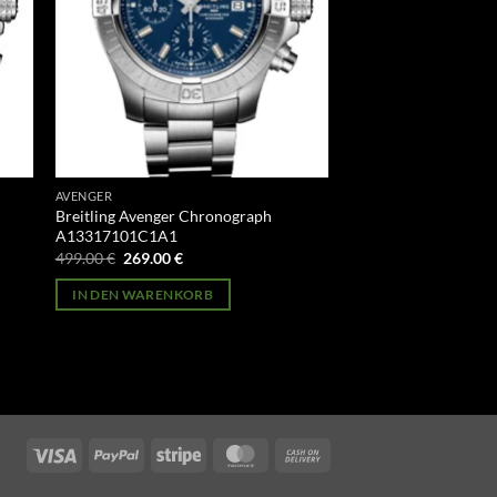
AVENGER
Breitling Avenger Chronograph
A13317101C1A1
Ursprünglicher
Aktueller
499.00
€
269.00
€
Preis
Preis
war:
ist:
IN DEN WARENKORB
499.00 €
269.00 €.
Visa
PayPal
Stripe
MasterCard
Cash
On