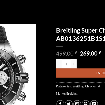
Breitling Super 
AB0136251B1S
Ursprüngl
A
499.00
269.00
€
€
Preis
P
Breitling Super Chronomat AB0
war:
is
499.00 €
2
IN 
Kategorien:
Breitling
,
Chronomat
Marke:
Breitling