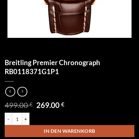
Breitling Premier Chronograph
RB0118371G1P1
Ursprünglicher
Aktueller
499.00
269.00
€
€
Preis
Preis
Breitling Premier Chronograph RB0118371G1P1 Menge
war:
ist:
499.00 €
269.00 €.
IN DEN WARENKORB