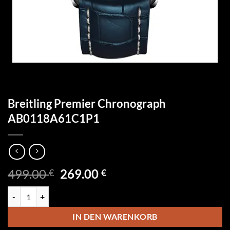
Breitling Premier Chronograph
AB0118A61C1P1
Ursprünglicher
Aktueller
499.00
269.00
€
€
Preis
Preis
Breitling Premier Chronograph AB0118A61C1P1 Menge
war:
ist:
499.00 €
269.00 €.
IN DEN WARENKORB