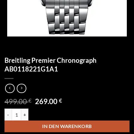
Breitling Premier Chronograph
AB0118221G1A1
Ursprünglicher
Aktueller
499.00
269.00
€
€
Preis
Preis
Breitling Premier Chronograph AB0118221G1A1 Menge
war:
ist:
499.00 €
269.00 €.
IN DEN WARENKORB