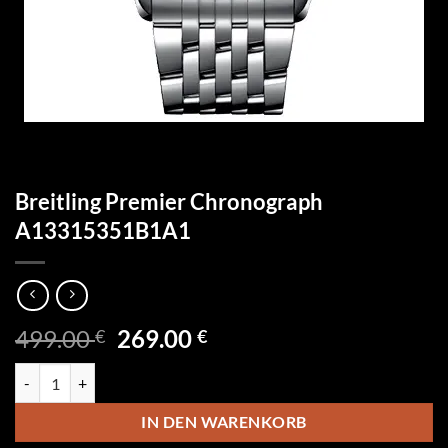
Breitling Premier Chronograph
A13315351B1A1
Ursprünglicher
Aktueller
499.00
269.00
€
€
Preis
Preis
Breitling Premier Chronograph A13315351B1A1 Menge
war:
ist:
499.00 €
269.00 €.
IN DEN WARENKORB