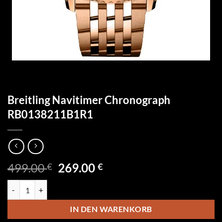
Breitling Navitimer Chronograph
RB0138211B1R1
Ursprünglicher
Aktueller
499.00
269.00
€
€
Preis
Preis
Breitling Navitimer Chronograph RB0138211B1R1 Menge
war:
ist:
499.00 €
269.00 €.
IN DEN WARENKORB