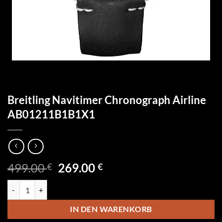
Breitling Navitimer Chronograph Airline
AB01211B1B1X1
Ursprünglicher
Aktueller
499.00
269.00
€
€
Preis
Preis
Breitling Navitimer Chronograph Airline AB01211B1B1X1 Menge
war:
ist:
499.00 €
269.00 €.
IN DEN WARENKORB