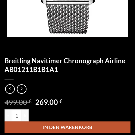
Breitling Navitimer Chronograph Airline
AB01211B1B1A1
Ursprünglicher
Aktueller
499.00
269.00
€
€
Preis
Preis
Breitling Navitimer Chronograph Airline AB01211B1B1A1 Menge
war:
ist:
499.00 €
269.00 €.
IN DEN WARENKORB