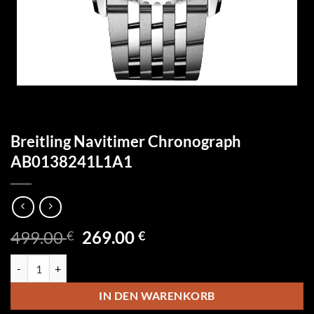
Breitling Navitimer Chronograph
AB0138241L1A1
Ursprünglicher
Aktueller
499.00
269.00
€
€
Preis
Preis
Breitling Navitimer Chronograph AB0138241L1A1 Menge
war:
ist:
499.00 €
269.00 €.
IN DEN WARENKORB