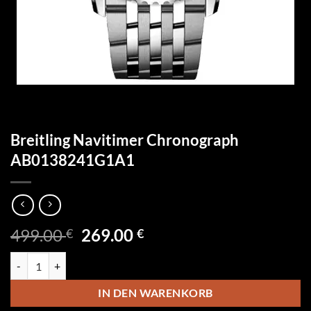
Breitling Navitimer Chronograph
AB0138241G1A1
Ursprünglicher
Aktueller
499.00
269.00
€
€
Preis
Preis
Breitling Navitimer Chronograph AB0138241G1A1 Menge
war:
ist:
499.00 €
269.00 €.
IN DEN WARENKORB