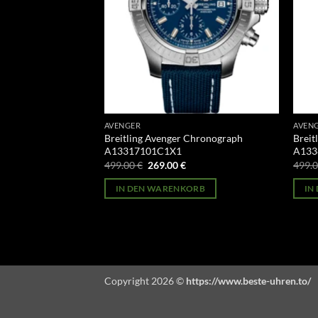
AVENGER
AVEN
Hurricane
Breitling Avenger Chronograph
Breit
A13317101C1X1
A133
licher
Aktueller
Ursprünglicher
Aktueller
499.00
€
269.00
€
499.
Preis
Preis
Preis
st:
war:
ist:
ORB
IN DEN WARENKORB
IN
269.00 €.
499.00 €
269.00 €.
Copyright 2026 ©
https://www.beste-uhren.to/