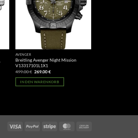
AVENGER
Breitling Avenger Night Mission
1
V13317101L1X1
Ursprünglicher
Aktueller
499.00
€
269.00
€
Preis
Preis
war:
ist:
IN DEN WARENKORB
499.00 €
269.00 €.
Visa
PayPal
Stripe
MasterCard
Cash
On