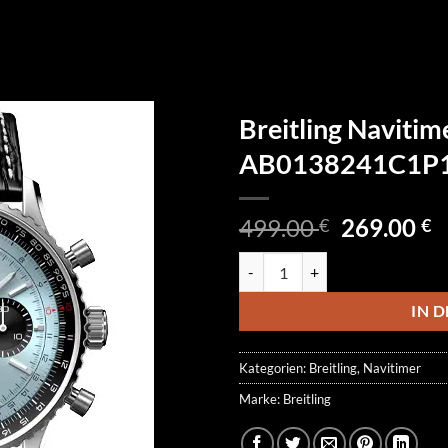
Breitling Naviti
AB0138241C1P
Ursprüngl
A
499.00
269.00
€
€
Preis
P
Breitling Navitimer Chronogra
war:
is
499.00 €
2
IN 
Kategorien:
Breitling
,
Navitimer
Marke:
Breitling