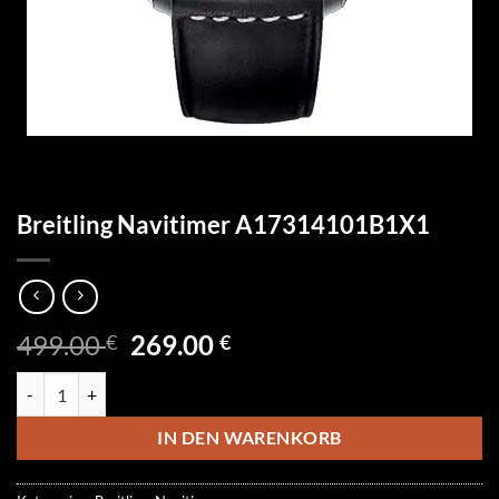
Breitling Navitimer A17314101B1X1
Ursprünglicher
Aktueller
499.00
269.00
€
€
Preis
Preis
Breitling Navitimer A17314101B1X1 Menge
war:
ist:
499.00 €
269.00 €.
IN DEN WARENKORB