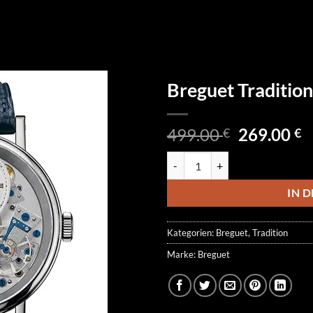
Breguet Traditi
Ursprüngl
A
499.00
269.00
€
€
Preis
P
Breguet Tradition 7057BB/11/9
war:
is
499.00 €
2
IN 
Kategorien:
Breguet
,
Tradition
Marke:
Breguet