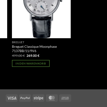
BREGUET
Breguet Classique Moonphase
7137BB/11/9V6
Ursprünglicher
Aktueller
499.00
€
269.00
€
Preis
Preis
war:
ist:
IN DEN WARENKORB
499.00 €
269.00 €.
Visa
PayPal
Stripe
MasterCard
Cash
On