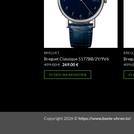
BREGUET
BREG
 Chronograph
Breguet Classique 5177BB/2Y/9V6
Breg
Ursprünglicher
Aktueller
499.00
€
269.00
€
499.
Preis
Preis
licher
Aktueller
war:
ist:
Preis
IN DEN WARENKORB
IN
499.00 €
269.00 €.
st:
ORB
269.00 €.
Copyright 2026 ©
https://www.beste-uhren.to/