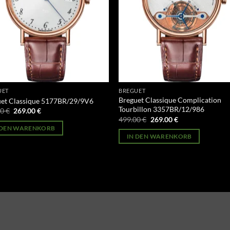
UET
BREGUET
Breguet Classique Complication
uet Classique 5177BR/29/9V6
Tourbillon 3357BR/12/986
Ursprünglicher
Aktueller
00
€
269.00
€
Preis
Preis
Ursprünglicher
Aktueller
499.00
€
269.00
€
war:
ist:
Preis
Preis
 DEN WARENKORB
499.00 €
269.00 €.
war:
ist:
IN DEN WARENKORB
499.00 €
269.00 €.