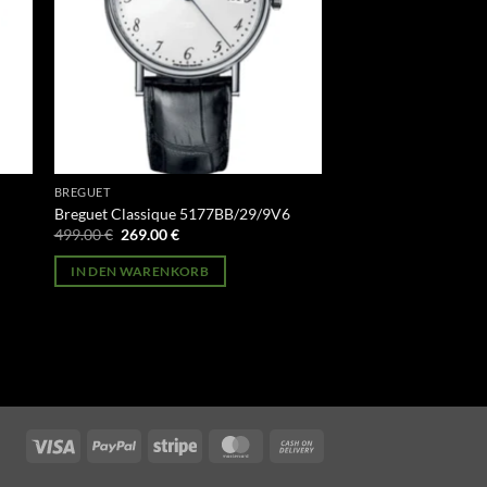
BREGUET
6
Breguet Classique 5177BB/29/9V6
Ursprünglicher
Aktueller
499.00
€
269.00
€
Preis
Preis
war:
ist:
IN DEN WARENKORB
499.00 €
269.00 €.
Visa
PayPal
Stripe
MasterCard
Cash
On