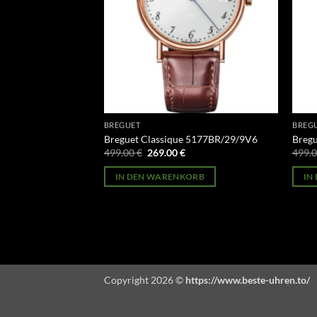
BREGUET
BREG
e 5177BA/29/9V6
Breguet Classique 5177BR/29/9V6
Breg
licher
Aktueller
Ursprünglicher
Aktueller
499.00
€
269.00
€
499.
Preis
Preis
Preis
st:
war:
ist:
ORB
IN DEN WARENKORB
IN
269.00 €.
499.00 €
269.00 €.
Copyright 2026 ©
https://www.beste-uhren.to/