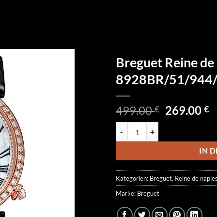
Breguet Reine de
8928BR/51/944
Ursprüngl
A
499.00
269.00
€
€
Preis
P
Breguet Reine de Naples 8928B
war:
is
499.00 €
2
IN 
Kategorien:
Breguet
,
Reine de naple
Marke:
Breguet