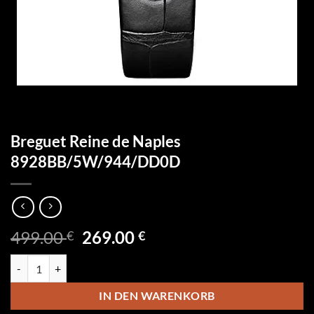
Breguet Reine de Naples
8928BB/5W/944/DD0D
Ursprünglicher
Aktueller
499.00
269.00
€
€
Preis
Preis
Breguet Reine de Naples 8928BB/5W/944/DD0D Menge
war:
ist:
499.00 €
269.00 €.
IN DEN WARENKORB