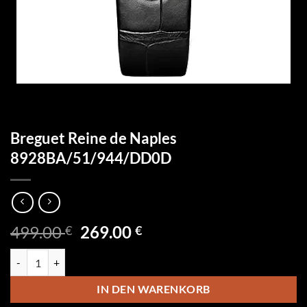
Breguet Reine de Naples
8928BA/51/944/DD0D
Ursprünglicher
Aktueller
499.00
269.00
€
€
Preis
Preis
Breguet Reine de Naples 8928BA/51/944/DD0D Menge
war:
ist:
499.00 €
269.00 €.
IN DEN WARENKORB