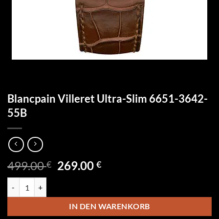
Blancpain Villeret Ultra-Slim 6651-3642-
55B
Ursprünglicher
Aktueller
499.00
269.00
€
€
Preis
Preis
Blancpain Villeret Ultra-Slim 6651-3642-55B Menge
war:
ist:
499.00 €
269.00 €.
IN DEN WARENKORB