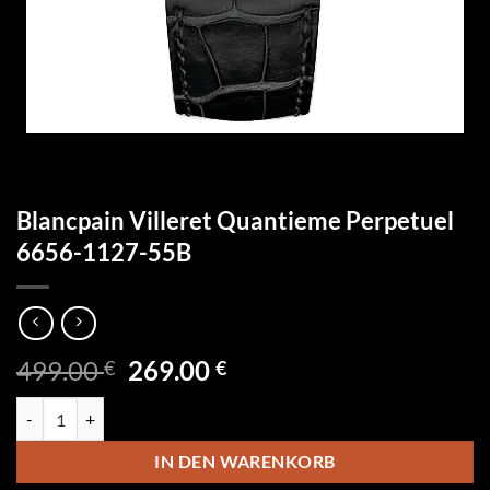
Blancpain Villeret Quantieme Perpetuel
6656-1127-55B
Ursprünglicher
Aktueller
499.00
269.00
€
€
Preis
Preis
Blancpain Villeret Quantieme Perpetuel 6656-1127-55B Menge
war:
ist:
499.00 €
269.00 €.
IN DEN WARENKORB