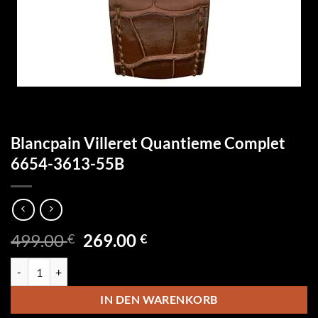
Blancpain Villeret Quantieme Complet
6654-3613-55B
Ursprünglicher
Aktueller
499.00
269.00
€
€
Preis
Preis
Blancpain Villeret Quantieme Complet 6654-3613-55B Menge
war:
ist:
499.00 €
269.00 €.
IN DEN WARENKORB