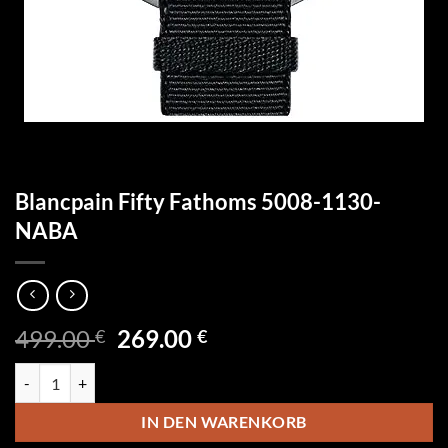
Blancpain Fifty Fathoms 5008-1130-
NABA
Ursprünglicher
Aktueller
499.00
269.00
€
€
Preis
Preis
Blancpain Fifty Fathoms 5008-1130-NABA Menge
war:
ist:
499.00 €
269.00 €.
IN DEN WARENKORB