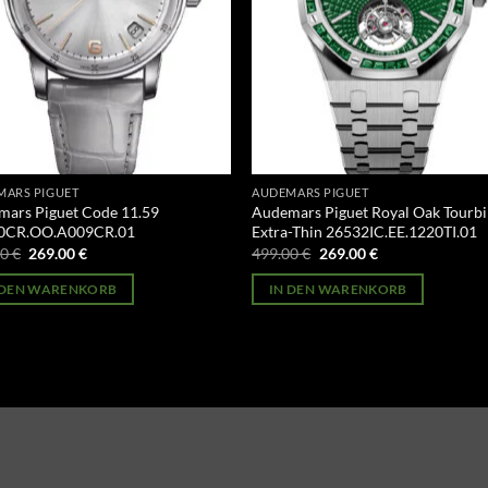
MARS PIGUET
AUDEMARS PIGUET
ars Piguet Code 11.59
Audemars Piguet Royal Oak Tourbi
0CR.OO.A009CR.01
Extra-Thin 26532IC.EE.1220TI.01
Ursprünglicher
Aktueller
Ursprünglicher
Aktueller
00
€
269.00
€
499.00
€
269.00
€
Preis
Preis
Preis
Preis
war:
ist:
war:
ist:
 DEN WARENKORB
IN DEN WARENKORB
499.00 €
269.00 €.
499.00 €
269.00 €.