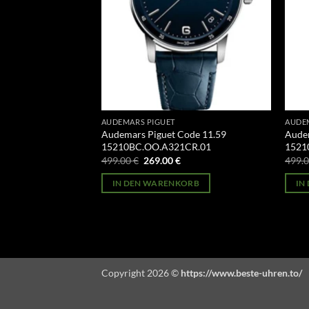
AUDEMARS PIGUET
AUDE
ode 11.59
Audemars Piguet Code 11.59
Audem
CR.01
15210BC.OO.A321CR.01
1521
licher
Aktueller
Ursprünglicher
Aktueller
499.00
€
269.00
€
499.
Preis
Preis
Preis
st:
war:
ist:
ORB
IN DEN WARENKORB
IN
269.00 €.
499.00 €
269.00 €.
Copyright 2026 ©
https://www.beste-uhren.to/