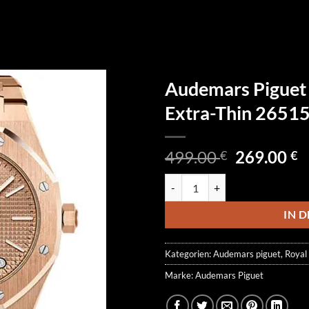
Audemars Piguet 
Extra-Thin 265
Ursprüngl
A
499.00
269.00
€
€
Preis
P
Audemars Piguet Royal Oak Tour
war:
is
499.00 €
2
IN 
Kategorien:
Audemars piguet
,
Royal
Marke:
Audemars Piguet