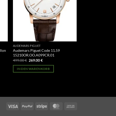
AUDEMARS PIGUET
llon
Audemars Piguet Code 11.59
15210OR.OO.A099CR.01
Ursprünglicher
Aktueller
499.00
€
269.00
€
Preis
Preis
war:
ist:
IN DEN WARENKORB
499.00 €
269.00 €.
Visa
PayPal
Stripe
MasterCard
Cash
On