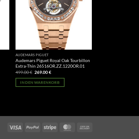
AUDEMARS PIGUET
Audemars Piguet Royal Oak Tourbillon
Extra-Thin 26516OR.ZZ.1220OR.01
Ursprünglicher
Aktueller
499.00
€
269.00
€
Preis
Preis
war:
ist:
IN DEN WARENKORB
499.00 €
269.00 €.
Visa
PayPal
Stripe
MasterCard
Cash
On