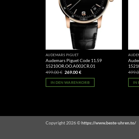
AUDEMARS PIGUET
AUDE
ules Audemars
Audemars Piguet Code 11.59
Audem
OR.OO.D002CR.01
15210OR.OO.A002CR.01
1521
licher
Aktueller
Ursprünglicher
Aktueller
499.00
€
269.00
€
499.
Preis
Preis
Preis
st:
war:
ist:
ORB
IN DEN WARENKORB
IN
269.00 €.
499.00 €
269.00 €.
Copyright 2026 ©
https://www.beste-uhren.to/