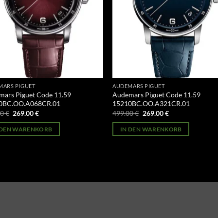
MARS PIGUET
AUDEMARS PIGUET
ars Piguet Code 11.59
Audemars Piguet Code 11.59
0BC.OO.A068CR.01
15210BC.OO.A321CR.01
Ursprünglicher
Aktueller
Ursprünglicher
Aktueller
00
€
269.00
€
499.00
€
269.00
€
Preis
Preis
Preis
Preis
war:
ist:
war:
ist:
 DEN WARENKORB
IN DEN WARENKORB
499.00 €
269.00 €.
499.00 €
269.00 €.