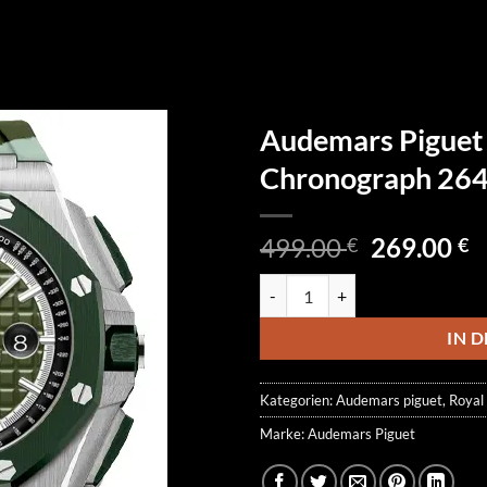
Audemars Piguet
Chronograph 26
Ursprüngl
A
499.00
269.00
€
€
Preis
P
Audemars Piguet Royal Oak Off
war:
is
499.00 €
2
IN 
Kategorien:
Audemars piguet
,
Royal
Marke:
Audemars Piguet