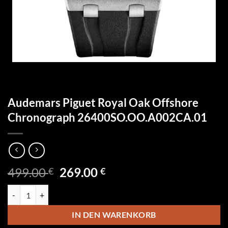
Audemars Piguet Royal Oak Offshore
Chronograph 26400SO.OO.A002CA.01
Ursprünglicher
Aktueller
499.00
269.00
€
€
Preis
Preis
Audemars Piguet Royal Oak Offshore Chronograph 26400SO.OO.A0
war:
ist:
499.00 €
269.00 €.
IN DEN WARENKORB