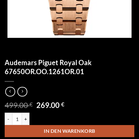
Audemars Piguet Royal Oak
67650OR.OO.1261OR.01
Ursprünglicher
Aktueller
499.00
269.00
€
€
Preis
Preis
Audemars Piguet Royal Oak 67650OR.OO.1261OR.01 Menge
war:
ist:
499.00 €
269.00 €.
IN DEN WARENKORB