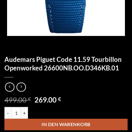
Audemars Piguet Code 11.59 Tourbillon
Openworked 26600NB.OO.D346KB.01
Ursprünglicher
Aktueller
499.00
269.00
€
€
Preis
Preis
Audemars Piguet Code 11.59 Tourbillon Openworked 26600NB.OO.
war:
ist:
499.00 €
269.00 €.
IN DEN WARENKORB