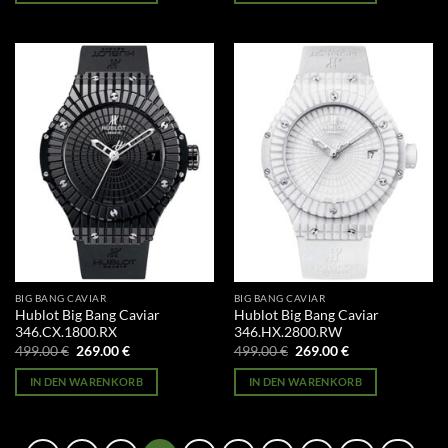
BIG BANG CAVIAR
BIG BANG CAVIAR
Hublot Big Bang Caviar
Hublot Big Bang Caviar
346.CX.1800.RX
346.HX.2800.RW
Ursprünglicher
Aktueller
Ursprünglicher
Aktueller
499.00
€
269.00
€
499.00
€
269.00
€
Preis
Preis
Preis
Preis
war:
ist:
war:
ist:
IN DEN WARENKORB
IN DEN WARENKORB
499.00 €
269.00 €.
499.00 €
269.00 €.