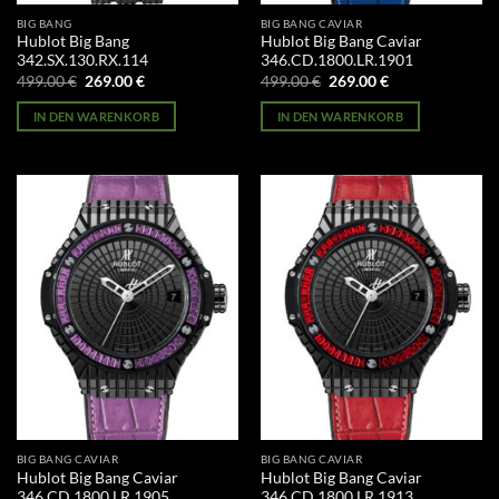
BIG BANG
BIG BANG CAVIAR
Hublot Big Bang
Hublot Big Bang Caviar
342.SX.130.RX.114
346.CD.1800.LR.1901
Ursprünglicher
Aktueller
Ursprünglicher
Aktueller
499.00
€
269.00
€
499.00
€
269.00
€
Preis
Preis
Preis
Preis
war:
ist:
war:
ist:
IN DEN WARENKORB
IN DEN WARENKORB
499.00 €
269.00 €.
499.00 €
269.00 €.
BIG BANG CAVIAR
BIG BANG CAVIAR
Hublot Big Bang Caviar
Hublot Big Bang Caviar
346.CD.1800.LR.1905
346.CD.1800.LR.1913